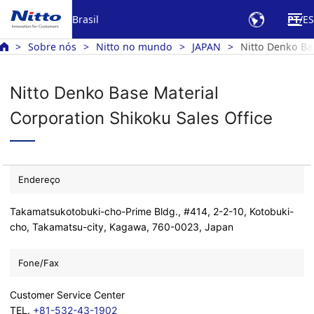
Brasil
PT
ES
Sobre nós
Nitto no mundo
JAPAN
Nitto Denko Bas
Nitto Denko Base Material
Corporation Shikoku Sales Office
Endereço
Takamatsukotobuki-cho-Prime Bldg., #414, 2-2-10, Kotobuki-
cho, Takamatsu-city, Kagawa, 760-0023, Japan
Fone/Fax
Customer Service Center
TEL.
+81-532-43-1902