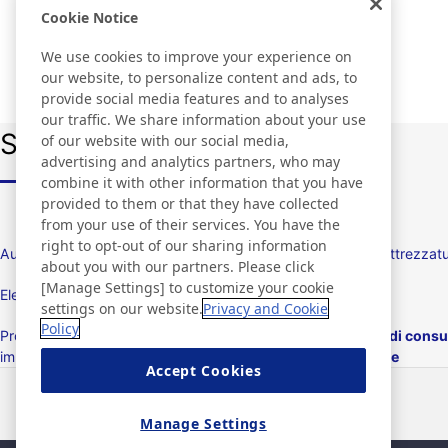
Cookie Notice
We use cookies to improve your experience on
our website, to personalize content and ads, to
provide social media features and to analyses
our traffic. We share information about your use
Scopri Nitto nei diversi settori
of our website with our social media,
advertising and analytics partners, who may
combine it with other information that you have
provided to them or that they have collected
from your use of their services. You have the
right to opt-out of our sharing information
Automotive e apparecchiature di trasporto
Edilizia/Attrezzatu
about you with our partners. Please click
[Manage Settings] to customize your cookie
Elettrodomestici ed elettricità
Display
settings on our website.
Privacy and Cookie
Policy
Prodotti per imballaggio / Macchine per
Prodotti di consu
imballaggio
personale
Accept Cookies
Notizie
Contatti
Domande frequenti
Manage Settings