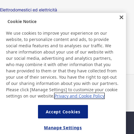
Elettrodomestici ed elettricità
Cookie Notice
Display
We use cookies to improve your experience on our
Dispositivi elettronici
website, to personalize content and ads, to provide
social media features and to analyses our traffic. We
Settore medico
share information about your use of our website with
our social media, advertising and analytics partners,
Prodotti per imballaggio / Macchine per imballaggio
who may combine it with other information that you
have provided to them or that they have collected from
Prodotti di consumo/Prodotti per l'igiene personale
your use of their services. You have the right to opt-out
of our sharing information about you with our partners.
Notizie
Contatti
Please click [Manage Settings] to customize your cookie
Domande frequenti
settings on our website.
Privacy and Cookie Policy
Accept Cookies
Mappa del sito
Policy del sito
Manage Settings
Informativa sulla privacy
Politica di base di sicurezza