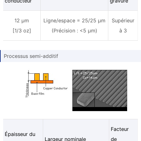
conducteur
gravure
12 µm
Ligne/espace = 25/25 µm
Supérieur
[1/3 oz]
(Précision : <5 µm)
à 3
Processus semi-additif
Facteur
Épaisseur du
Largeur nominale
de