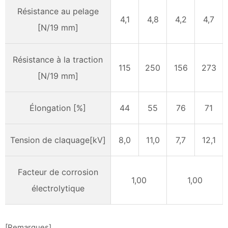
Résistance au pelage
4,1
4,8
4,2
4,7
[N/19 mm]
Résistance à la traction
115
250
156
273
[N/19 mm]
Élongation [%]
44
55
76
71
Tension de claquage
[
kV
]
8,0
11,0
7,7
12,1
Facteur de corrosion
1,00
1,00
électrolytique
[Remarques]