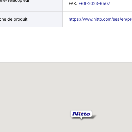
one/Télécopieur
FAX.
+66-2023-6507
che de produit
https://www.nitto.com/sea/en/pr