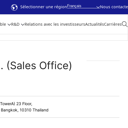
Français
Sélectionner une région
Nous contacte
ble
R&D
Relations avec les investisseurs
Actualités
Carrières
. (Sales Office)
owerA) 23 Floor,
 Bangkok, 10310 Thailand