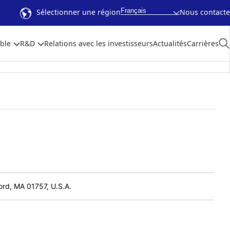
Français
Sélectionner une région
Nous contacte
ble
R&D
Relations avec les investisseurs
Actualités
Carrières
ord, MA 01757, U.S.A.