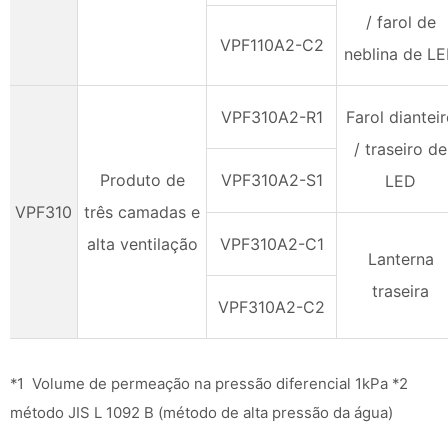
/ farol de
VPF110A2-C2
neblina de L
VPF310A2-R1
Farol diantei
/ traseiro de
Produto de
VPF310A2-S1
LED
VPF310
três camadas e
alta ventilação
VPF310A2-C1
Lanterna
traseira
VPF310A2-C2
*1 Volume de permeação na pressão diferencial 1kPa *2
método JIS L 1092 B (método de alta pressão da água)