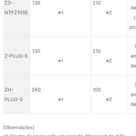
Z3-
130
210
de
NTF210SE
※1
※2
pr
130
210
Z-PLUG-S
en
※1
※2
de
ZH-
260
100
en
PLUG-S
※1
※2
de
[Observações]