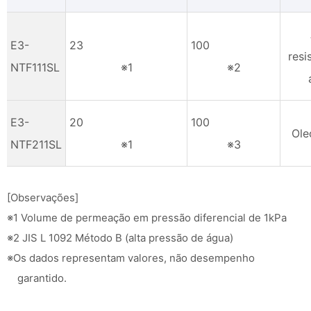
E3-
23
100
resi
NTF111SL
※1
※2
E3-
20
100
Ole
NTF211SL
※1
※3
[Observações]
※1 Volume de permeação em pressão diferencial de 1kPa
※2 JIS L 1092 Método B (alta pressão de água)
※Os dados representam valores, não desempenho
garantido.