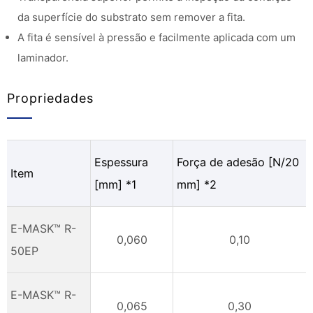
da superfície do substrato sem remover a fita.
A fita é sensível à pressão e facilmente aplicada com um
laminador.
Propriedades
Espessura
Força de adesão [N/20
Item
[mm] *1
mm] *2
E-MASK™ R-
0,060
0,10
50EP
E-MASK™ R-
0,065
0,30