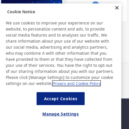
Cookie Notice
We use cookies to improve your experience on our
website, to personalize content and ads, to provide
Nitto Library
social media features and to analyses our traffic. We
share information about your use of our website with
our social media, advertising and analytics partners,
who may combine it with other information that you
have provided to them or that they have collected from
your use of their services. You have the right to opt-out
of our sharing information about you with our partners.
Notícias
Contato
Please click [Manage Settings] to customize your cookie
Perguntas frequentes
settings on our website.
Privacy and Cookie Policy
Accept Cookies
Mapa da página
Política do site
Manage Settings
Política de privacidade
Política básica de segurança
da informação
©Nitto Denko Corporation. 2026 All rights reserved.