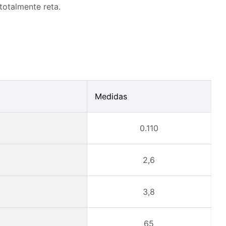
totalmente reta.
Medidas
0.110
2,6
3,8
65