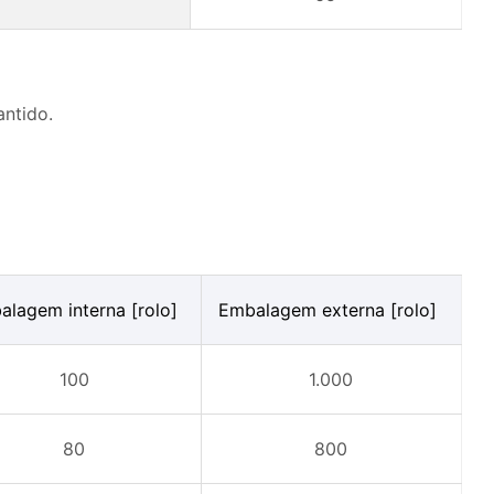
antido.
lagem interna [rolo]
Embalagem externa [rolo]
100
1.000
80
800