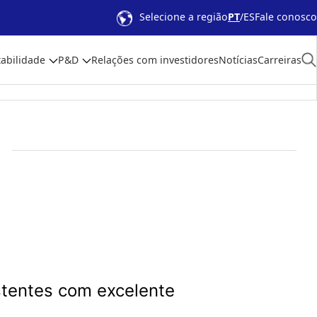
Selecione a região
PT
ES
Fale conosco
abilidade
P&D
Relações com investidores
Notícias
Carreiras
stentes com excelente