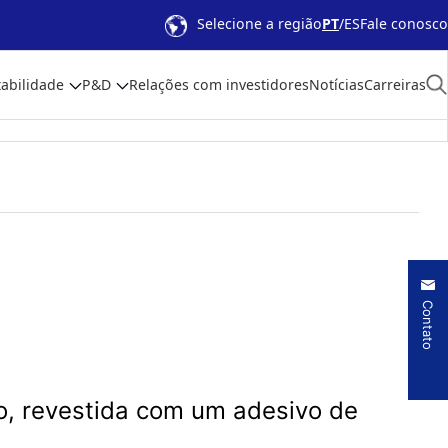
Selecione a região
PT
ES
Fale conosco
abilidade
P&D
Relações com investidores
Notícias
Carreiras
Contato
do, revestida com um adesivo de