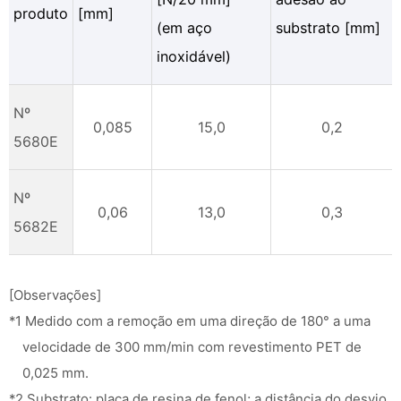
produto
[mm]
(em aço
substrato [mm]
inoxidável)
Nº
0,085
15,0
0,2
5680E
Nº
0,06
13,0
0,3
5682E
[Observações]
*1 Medido com a remoção em uma direção de 180° a uma
velocidade de 300 mm/min com revestimento PET de
0,025 mm.
*2 Substrato: placa de resina de fenol; a distância do desvio