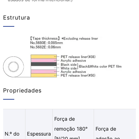
Estrutura
Propriedades
Força de
remoção 180°
Força de
N.º do
Espessura
[N/20 mm]
adesão ao