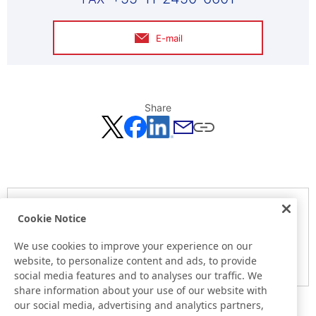
E-mail
Share
Notice
Cookie Notice
Here is the information at the release day. This information
may be different from the information at other medias.
We use cookies to improve your experience on our
website, to personalize content and ads, to provide
Please be forewarned.
social media features and to analyses our traffic. We
share information about your use of our website with
our social media, advertising and analytics partners,