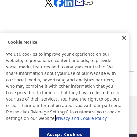
Notice
Cookie Notice
Here is the information at the release day. This information
may be different from the information at other medias.
We use cookies to improve your experience on our
website, to personalize content and ads, to provide
Please be forewarned.
social media features and to analyses our traffic. We
share information about your use of our website with
our social media, advertising and analytics partners,
who may combine it with other information that you
have provided to them or that they have collected from
your use of their services. You have the right to opt-out
of our sharing information about you with our partners.
Notícias
Contato
Please click [Manage Settings] to customize your cookie
Perguntas frequentes
settings on our website.
Privacy and Cookie Policy
Accept Cookies