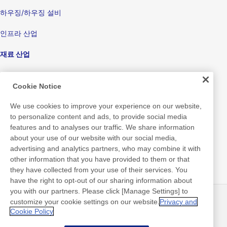
하우징/하우징 설비
인프라 산업
재료 산업
가전 및 전자산업
Cookie Notice
디스플레이
We use cookies to improve your experience on our website,
전자기기
to personalize content and ads, to provide social media
features and to analyses our traffic. We share information
의료
about your use of our website with our social media,
advertising and analytics partners, who may combine it with
포장 제품/포장 기계
other information that you have provided to them or that
they have collected from your use of their services. You
소비재/개인미용 및 위생용품
have the right to opt-out of our sharing information about
you with our partners. Please click [Manage Settings] to
customize your cookie settings on our website.
Privacy and
뉴스
연락처
Cookie Policy
FAQ