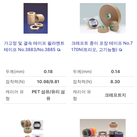
가고정 및 결속 테이프 필라멘트
크래프트 종이 포장 테이프 No.7
테이프 No.3883/No.3885
170N(트리오, 고기능형)
두께(mm)
0.18
두께(mm)
0.14
점착력(N)
10.98/9.81
점착력(N)
8.30
캐리어 유
PET 섬유/유리 섬
캐리어 유
크래프트지
형
유
형