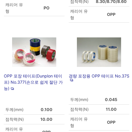
점착력(N)
8.30/8.70/8.60
캐리어 유
PO
형
캐리어 유
OPP
형
OPP 포장 테이프(Dunplon 테이
경량 포장용 OPP 테이프 No.37S
프) No.377(손으로 쉽게 절단 가
능)
두께(mm)
0.045
점착력(N)
11.00
두께(mm)
0.100
캐리어 유
점착력(N)
10.00
OPP
형
캐리어 유