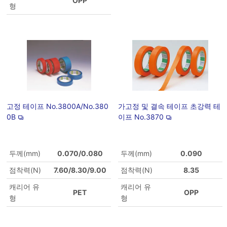
OPP
형
고정 테이프 No.3800A/No.380
가고정 및 결속 테이프 초강력 테
0B
이프 No.3870
두께(mm)
0.070/0.080
두께(mm)
0.090
점착력(N)
7.60/8.30/9.00
점착력(N)
8.35
캐리어 유
캐리어 유
PET
OPP
형
형