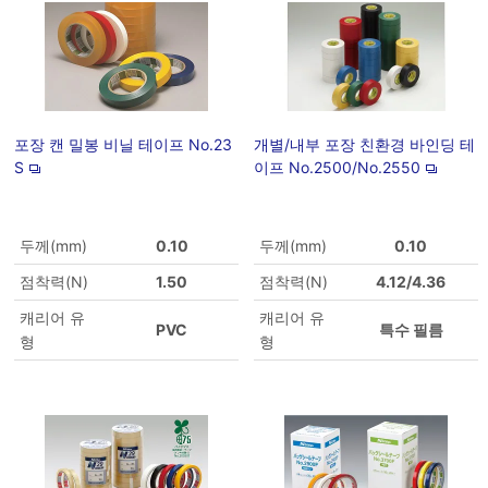
포장 캔 밀봉 비닐 테이프 No.23
개별/내부 포장 친환경 바인딩 테
S
이프 No.2500/No.2550
두께(mm)
0.10
두께(mm)
0.10
점착력(N)
1.50
점착력(N)
4.12/4.36
캐리어 유
캐리어 유
PVC
특수 필름
형
형