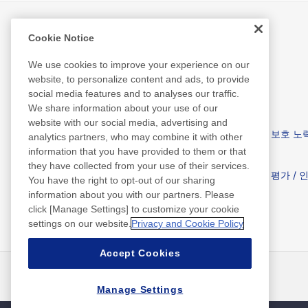
Cookie Notice
환경 지속 가능성
We use cookies to improve your experience on our
website, to personalize content and ads, to provide
social media features and to analyses our traffic.
We share information about your use of our
website with our social media, advertising and
Nitto’s Sustainability
환경 보호 노
analytics partners, who may combine it with other
information that you have provided to them or that
they have collected from your use of their services.
Library
외부 평가 / 
You have the right to opt-out of our sharing
information about you with our partners. Please
click [Manage Settings] to customize your cookie
settings on our website.
Privacy and Cookie Policy
Accept Cookies
뉴스
연락처
FAQ
Manage Settings