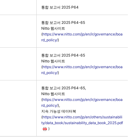
통합 보고서 2025 P64
통합 보고서 2025 P64-65
Nitto 웹사이트
(
https://www.nitto.com/jp/en/ir/governance/boa
rd_policy/
)
통합 보고서 2025 P64-65
Nitto 웹사이트
(
https://www.nitto.com/jp/en/ir/governance/boa
rd_policy/
)
통합 보고서 2025 P64-65,
Nitto 웹사이트
(
https://www.nitto.com/jp/en/ir/governance/boa
rd_policy/
),
지속 가능성 데이터북
(
https://www.nitto.com/jp/en/others/sustainabili
ty/data_book/sustainability_data_book_2025.pdf
)