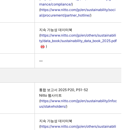
rnance/compliance/
)
(
https://www.nitto.com/jp/en/sustainability/soci
al/procurement/partner_hotline/
)
지속 가능성 데이터북
(
https://www.nitto.com/jp/en/others/sustainabili
ty/data_book/sustainability_data_book_2025.pdf
)
―
통합 보고서 2025 P20, P51-52
Nitto 웹사이트
(
https://www.nitto.com/jp/en/sustainability/infoc
us/stakeholders/
)
지속 가능성 데이터북
(
https://www.nitto.com/jp/en/others/sustainabili