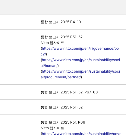
통합 보고서 2025 P4-10
통합 보고서 2025 P51-52
Nitto 웹사이트
(
https://www.nitto.com/jp/en/ir/governance/poli
cy/
)
(
https://www.nitto.com/jp/en/sustainability/soci
al/human/
)
(
https://www.nitto.com/jp/en/sustainability/soci
al/procurement/partner/
)
통합 보고서 2025 P51-52, P67-68
통합 보고서 2025 P51-52
통합 보고서 2025 P51, P66
Nitto 웹사이트
(
https://www.nitto.com/jp/en/sustainability/gove