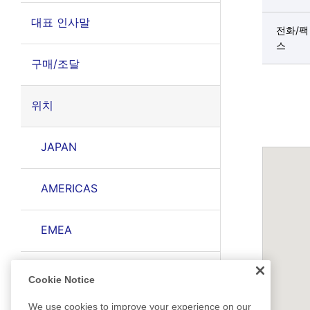
대표 인사말
전화/팩
스
구매/조달
위치
JAPAN
AMERICAS
EMEA
EAST ASIA
Cookie Notice
We use cookies to improve your experience on our