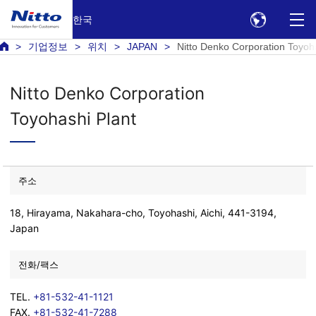
한국
기업정보
위치
JAPAN
Nitto Denko Corporation Toyoh
Nitto Denko Corporation
Toyohashi Plant
주소
18, Hirayama, Nakahara-cho, Toyohashi, Aichi, 441-3194,
Japan
전화/팩스
TEL.
+81-532-41-1121
FAX.
+81-532-41-7288