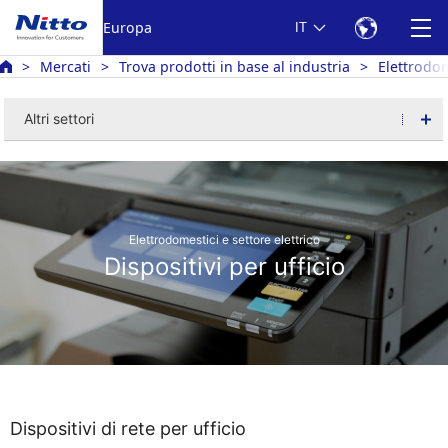
Europa
IT
Mercati
Trova prodotti in base al industria
Elettrodom
Altri settori
Elettrodomestici e settore elettrico
Dispositivi per ufficio
Dispositivi di rete per ufficio