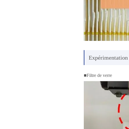
Expérimentation d
■Filtre de verre