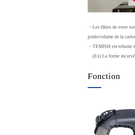
・Les filtres de verre son
poids/volume de la carto
・TEMISH est robuste et f
(Ex) La forme incurvée p
Fonction