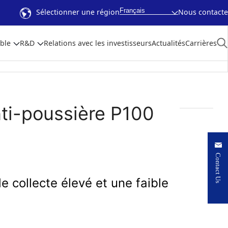
Français
Sélectionner une région
Nous contacte
ble
R&D
Relations avec les investisseurs
Actualités
Carrières
nti-poussière P100
Contact Us
e collecte élevé et une faible