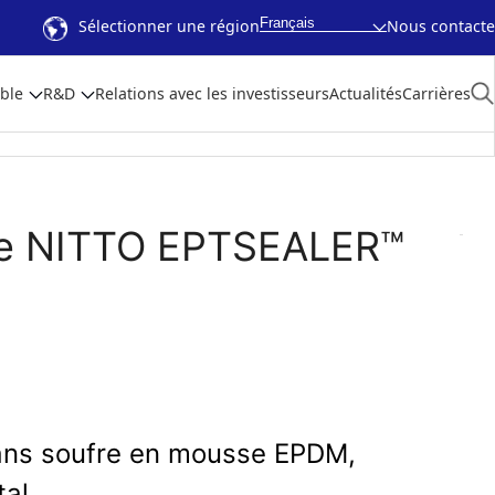
Français
Sélectionner une région
Nous contacte
ble
R&D
Relations avec les investisseurs
Actualités
Carrières
fre NITTO EPTSEALER™
 sans soufre en mousse EPDM,
al.