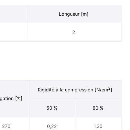
Longueur [m]
2
2
Rigidité à la compression [N/cm
]
gation [%]
50 %
80 %
270
0,22
1,30