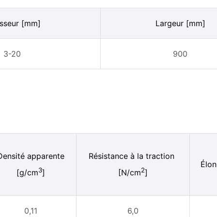
sseur [mm]
Largeur [mm]
3-20
900
Densité apparente
Résistance à la traction
Élon
3
2
[g/cm
]
[N/cm
]
0,11
6,0