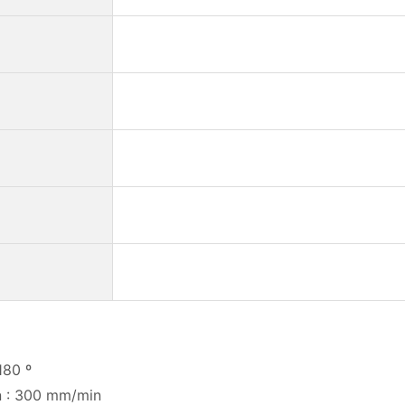
]
180 º
on : 300 mm/min