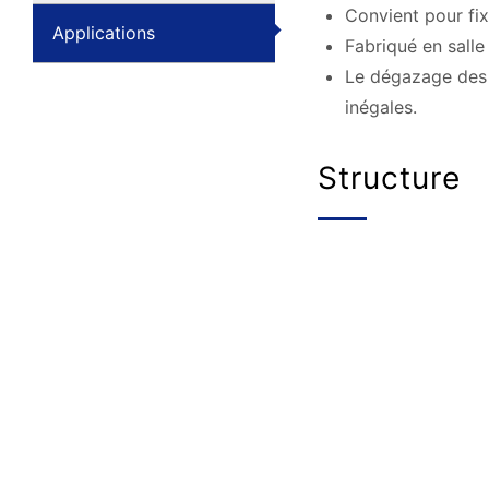
Convient pour fix
Applications
Fabriqué en salle
Le dégazage des p
inégales.
Structure