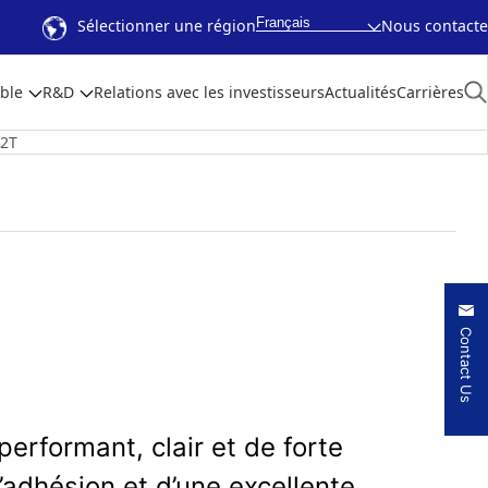
Français
Sélectionner une région
Nous contacte
ble
R&D
Relations avec les investisseurs
Actualités
Carrières
22T
Contact Us
erformant, clair et de forte
’adhésion et d’une excellente