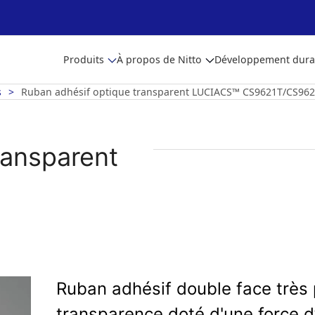
Produits
À propos de Nitto
Développement dura
s
Ruban adhésif optique transparent LUCIACS™ CS9621T/CS96
ransparent
Ruban adhésif double face très p
transparence doté d'une force d