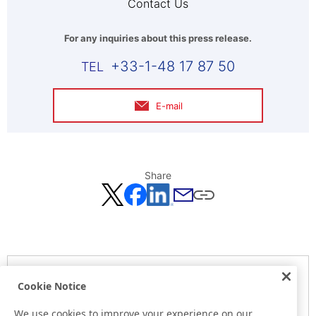
Contact Us
For any inquiries about this press release.
+33-1-48 17 87 50
E-mail
Share
Notice
Cookie Notice
Here is the information at the release day. This information
may be different from the information at other medias.
We use cookies to improve your experience on our