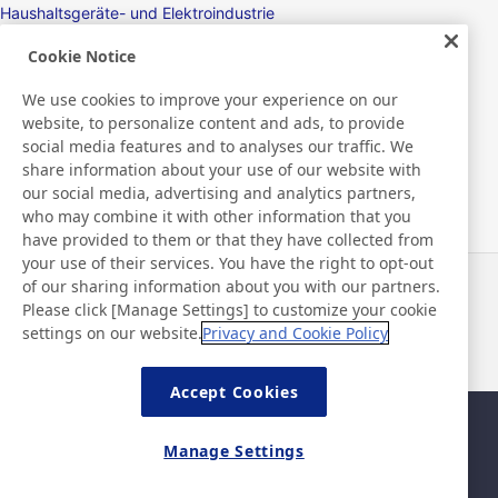
Haushaltsgeräte- und Elektroindustrie
Cookie Notice
Displays
We use cookies to improve your experience on our
Elektronikgeräte
website, to personalize content and ads, to provide
social media features and to analyses our traffic. We
Medizinisch
share information about your use of our website with
our social media, advertising and analytics partners,
Verpackungsprodukte/Verpackungsmaschinen
who may combine it with other information that you
have provided to them or that they have collected from
Verbrauchsgüter/Körperpflegeprodukte
your use of their services. You have the right to opt-out
of our sharing information about you with our partners.
Neuigkeiten
Kontakt
Please click [Manage Settings] to customize your cookie
FAQ
settings on our website.
Privacy and Cookie Policy
Accept Cookies
Sitemap
Nutzungsbedingungen
Manage Settings
Datenschutzerklärung
Grundlegende Richtlinie zur
Informationssicherheit