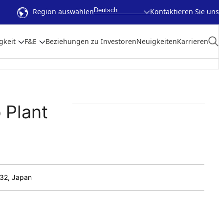
Deutsch
Region auswählen
Kontaktieren Sie uns
gkeit
F&E
Beziehungen zu Investoren
Neuigkeiten
Karrieren
 Plant
032, Japan