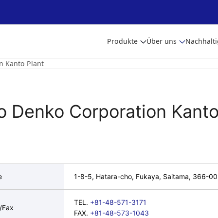
Produkte
Über uns
Nachhalti
n Kanto Plant
to Denko Corporation Kanto
e
1-8-5, Hatara-cho, Fukaya, Saitama, 366-0
TEL.
+81-48-571-3171
n/Fax
FAX.
+81-48-573-1043