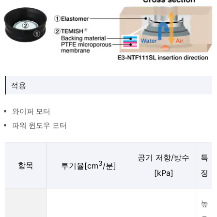
적용
와이퍼 모터
파워 윈도우 모터
공기 저항/방수
특
3
항목
투기율[cm
/분]
[kPa]
징
높