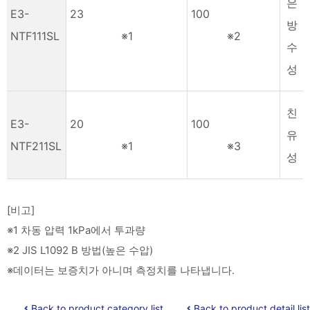
은
E3-
23
100
방
NTF111SL
※1
※2
수
성
친
E3-
20
100
유
NTF211SL
※1
※3
성
[비고]
※1 차동 압력 1kPa에서 투과량
※2 JIS L1092 B 방법(높은 수압)
※데이터는 보증치가 아니며 측정치를 나타냅니다.
Back to product category list
Back to product detail list