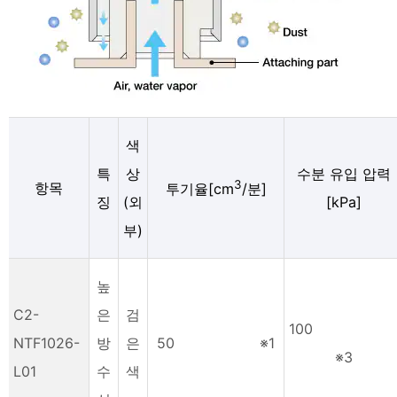
색
특
상
수분 유입 압력
3
항목
투기율[cm
/분]
징
(외
[kPa]
부)
높
C2-
은
검
10
NTF1026-
방
은
50 ※1
※3
L01
수
색