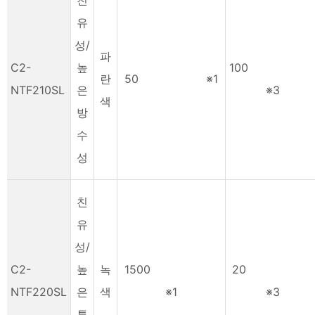
유
성/
파
C2-
높
10
란
50 ※1
NTF210SL
은
※3
색
방
수
성
친
유
성/
C2-
높
녹
1500
20
NTF220SL
은
색
※1
※3
투