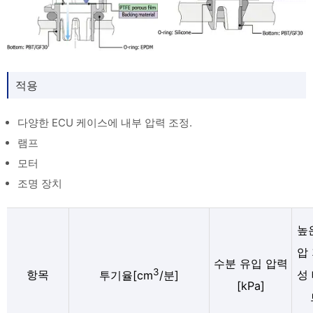
적용
다양한 ECU 케이스에 내부 압력 조정.
램프
모터
조명 장치
높
압
수분 유입 압력
3
항목
성
투기율[cm
/분]
[kPa]