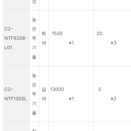
성
높
C2-
은
회
1500
20
NTF9208-
투
색
※1
※3
L01
기
율
높
은
C2-
갈
13000
3
투
NTF130SL
색
※1
※2
기
율
친