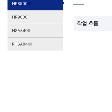
HR8500III
HR9000
작업 흐름
HSA840II
RHSA840II