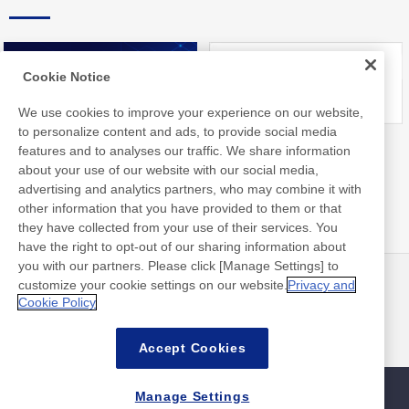
Cookie Notice
We use cookies to improve your experience on our website,
to personalize content and ads, to provide social media
Nitto Library
FAQ about Products
features and to analyses our traffic. We share information
about your use of our website with our social media,
advertising and analytics partners, who may combine it with
other information that you have provided to them or that
they have collected from your use of their services. You
have the right to opt-out of our sharing information about
you with our partners. Please click [Manage Settings] to
customize your cookie settings on our website.
Privacy and
뉴스
연락처
Cookie Policy
FAQ
Accept Cookies
Manage Settings
사이트맵
사이트 정책