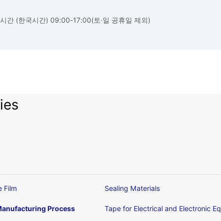
시간 (한국시간) 09:00-17:00(토∙일 공휴일 제외)
ies
e Film
Sealing Materials
anufacturing Process
Tape for Electrical and Electronic 