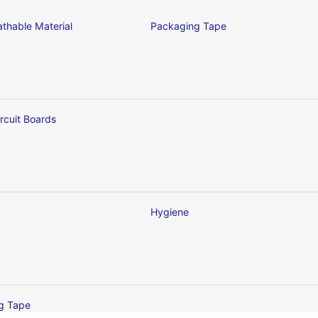
thable Material
Packaging Tape
ircuit Boards
Hygiene
ng Tape