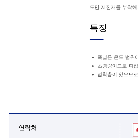
도만 제진재를 부착해도
특징
폭넓은 온도 범위
초경량이므로 피접
접착층이 있으므로
연락처