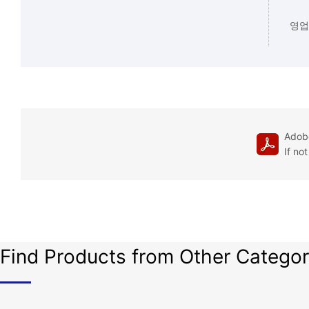
영업
Adobe
If no
Find Products from Other Categor