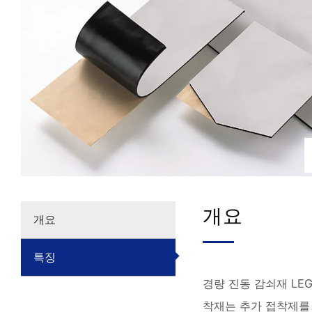
개요
개요
특징
경량 진동 감쇠재 LE
착재는 추가 접착제를 