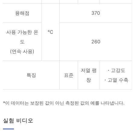
융해점
370
사용 가능한 온
℃
도
260
(연속 사용)
저열 팽
・고강도
특징
표준
창
・고열 수축
*이 데이터는 보장된 값이 아닌 측정된 값의 예를 나타냅니다.
실험 비디오