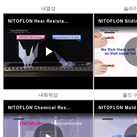
내열성
슬라이
내화학성
몰드 