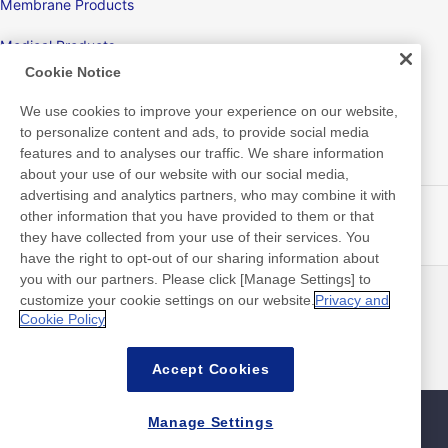
Membrane Products
Medical Products
Cookie Notice
Hygiene
We use cookies to improve your experience on our website,
to personalize content and ads, to provide social media
features and to analyses our traffic. We share information
New Products/Technologies
about your use of our website with our social media,
advertising and analytics partners, who may combine it with
Flex Sensing
other information that you have provided to them or that
they have collected from your use of their services. You
Electric Debonding Tape
have the right to opt-out of our sharing information about
you with our partners. Please click [Manage Settings] to
customize your cookie settings on our website.
Privacy and
뉴스
연락처
Cookie Policy
FAQ
Accept Cookies
Manage Settings
사이트맵
사이트 정책
개인 정보 보호 정책
기본적인 정보 보안 정책