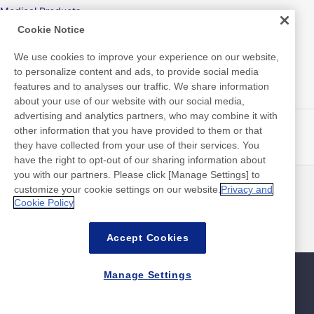
Medical Products
Cookie Notice
Hygiene
We use cookies to improve your experience on our website,
to personalize content and ads, to provide social media
features and to analyses our traffic. We share information
New Products/Technologies
about your use of our website with our social media,
advertising and analytics partners, who may combine it with
Flex Sensing
other information that you have provided to them or that
they have collected from your use of their services. You
Electric Debonding Tape
have the right to opt-out of our sharing information about
you with our partners. Please click [Manage Settings] to
customize your cookie settings on our website.
Privacy and
뉴스
연락처
Cookie Policy
FAQ
Accept Cookies
Manage Settings
사이트맵
사이트 정책
개인 정보 보호 정책
기본적인 정보 보안 정책
©Nitto Denko Corporation. 2026 All rights reserved.