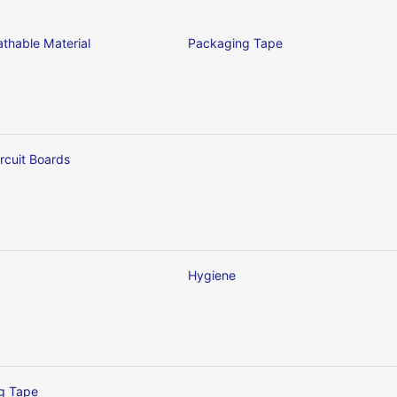
thable Material
Packaging Tape
ircuit Boards
Hygiene
ng Tape