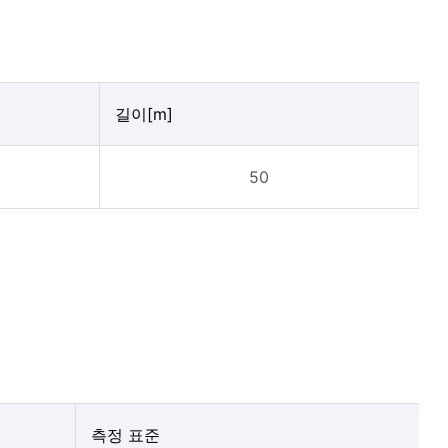
길이[m]
50
측정 표준