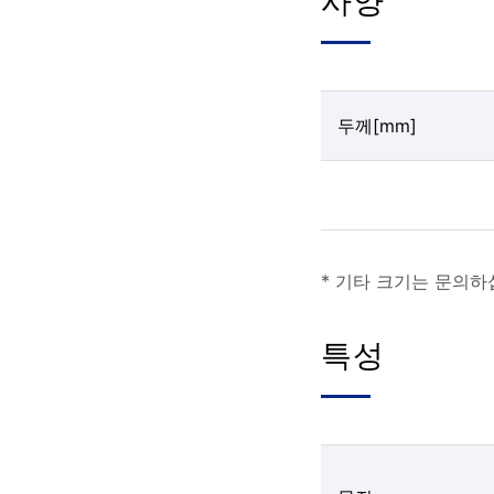
사양
두께[mm]
* 기타 크기는 문의하
특성