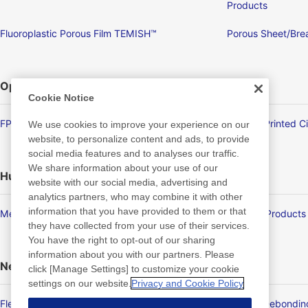
Products
Fluoroplastic Porous Film TEMISH™
Porous Sheet/Brea
Optronics
Cookie Notice
FPD/Touch Panel Related Products
Flexible Printed C
We use cookies to improve your experience on our
website, to personalize content and ads, to provide
social media features and to analyses our traffic.
We share information about your use of our
Human Life
website with our social media, advertising and
analytics partners, who may combine it with other
information that you have provided to them or that
Membrane Products
Medical Products
they have collected from your use of their services.
You have the right to opt-out of our sharing
information about you with our partners. Please
New Products/Technologies
click [Manage Settings] to customize your cookie
settings on our website.
Privacy and Cookie Policy
Flex Sensing
Electric Debondi