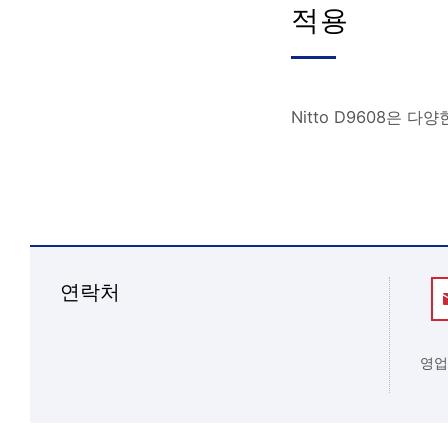
적용
Nitto D9608은
연락처
영업