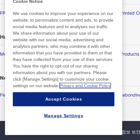
Cookie Notice
FPD/Touch Panel Related Products
Flexible Printed C
We use cookies to improve your experience on our
website, to personalize content and ads, to provide
social media features and to analyses our traffic.
We share information about your use of our
Human Life
website with our social media, advertising and
analytics partners, who may combine it with other
information that you have provided to them or that
Membrane Products
Medical Products
they have collected from your use of their services.
You have the right to opt-out of our sharing
information about you with our partners. Please
New Products/Technologies
click [Manage Settings] to customize your cookie
settings on our website.
Privacy and Cookie Policy
Flex Sensing
Electric Debondi
Accept Cookies
뉴스
연락처
FAQ
Manage Settings
사이트맵
사이트 정책
개인 정보 보호 정책
기본적인 정보 보안