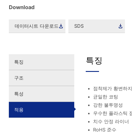
Download
데이터시트 다운로드
SDS
특징
특징
구조
점착제가 황변하지
특성
균일한 코팅
강한 불투명성
적용
우수한 플라스틱 
치수 안정 라이너
RoHS 준수