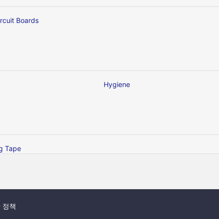
ircuit Boards
Hygiene
ng Tape
 정책