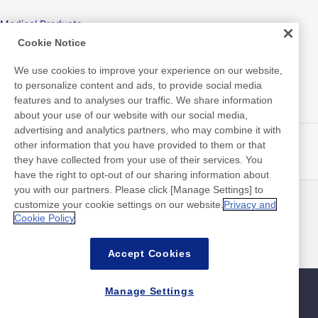
Medical Products
Cookie Notice
Hygiene
We use cookies to improve your experience on our website,
to personalize content and ads, to provide social media
features and to analyses our traffic. We share information
New Products/Technologies
about your use of our website with our social media,
advertising and analytics partners, who may combine it with
Flex Sensing
other information that you have provided to them or that
they have collected from your use of their services. You
Electric Debonding Tape
have the right to opt-out of our sharing information about
you with our partners. Please click [Manage Settings] to
customize your cookie settings on our website.
Privacy and
뉴스
연락처
Cookie Policy
FAQ
Accept Cookies
Manage Settings
사이트맵
사이트 정책
개인 정보 보호 정책
기본적인 정보 보안 정책