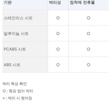
기판
박리성
점착제 잔류물
스테인리스 시트
○
○
알루미늄 시트
○
○
PCABS 시트
○
○
ABS 시트
○
○
박리 특성 확인
○ : 찢김 없이 박리
× : 박리 시 찢어짐