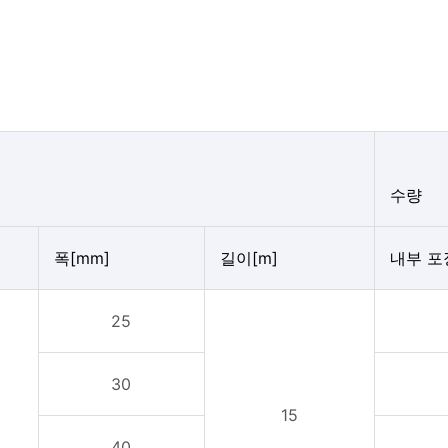
수량
폭[mm]
길이[m]
내부 포
25
30
15
40