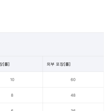
장[롤]
외부 포장[롤]
10
60
8
48
6
36