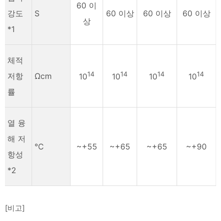
60 이
강도
S
60 이상
60 이상
60 이상
상
*1
체적
14
14
14
14
저항
Ωcm
10
10
10
10
률
열 융
해 저
℃
~+55
~+65
~+65
~+90
항성
*2
[비고]