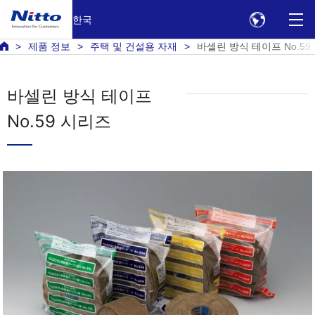
한국
제품 정보
주택 및 건설용 자재
바셀린 방식 테이프 No.59 S
바셀린 방식 테이프
No.59 시리즈