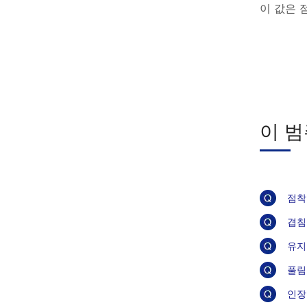
이 값은 
이 범
점착
겹침
유지
풀림
인장