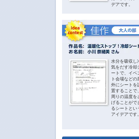
デアです。
水分を吸収し
気をだす冷却
ートで、イベ
ト会場などの
外にシートを
置することで
周りの温度を
げることがで
るシートとい
アイデアです