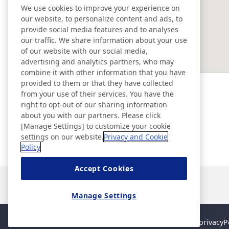
We use cookies to improve your experience on
our website, to personalize content and ads, to
EAST ASIA
provide social media features and to analyses
our traffic. We share information about your use
of our website with our social media,
SOUTHEAST ASIA ＆ OCEANIA
advertising and analytics partners, who may
combine it with other information that you have
provided to them or that they have collected
Ad & Movie Gallery
from your use of their services. You have the
right to opt-out of our sharing information
about you with our partners. Please click
Nitto Library
[Manage Settings] to customize your cookie
settings on our website.
Privacy and Cookie
Policy
Discover Nitto
Accept Cookies
Notizie
Contatti
Domande frequenti
Manage Settings
Mappa del sito
Policy del sito
Informativa sulla privacy
P