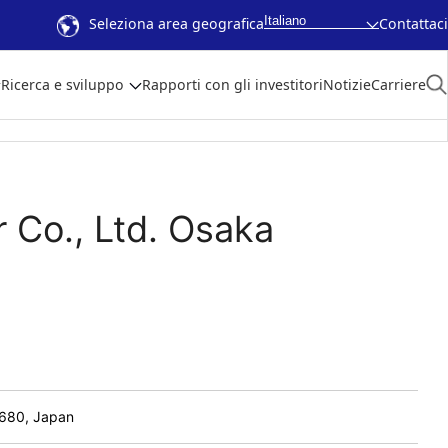
Italiano
Seleziona area geografica
Contattaci
Ricerca e sviluppo
Rapporti con gli investitori
Notizie
Carriere
 Co., Ltd. Osaka
8680, Japan