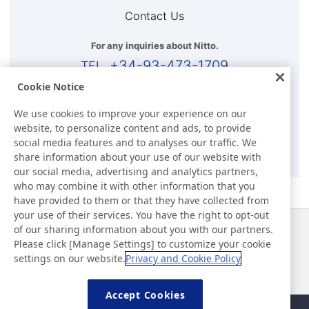
Contact Us
For any inquiries about Nitto.
+34-93-473-1709
Cookie Notice
Business Hours (WET)
We use cookies to improve your experience on our
8:00h-17:00h(Except for Sat, Sun, and Holidays)
website, to personalize content and ads, to provide
social media features and to analyses our traffic. We
E-mail
share information about your use of our website with
our social media, advertising and analytics partners,
who may combine it with other information that you
have provided to them or that they have collected from
your use of their services. You have the right to opt-out
of our sharing information about you with our partners.
Noticias
Contacto
Please click [Manage Settings] to customize your cookie
Preguntas frecuentes
settings on our website.
Privacy and Cookie Policy
Accept Cookies