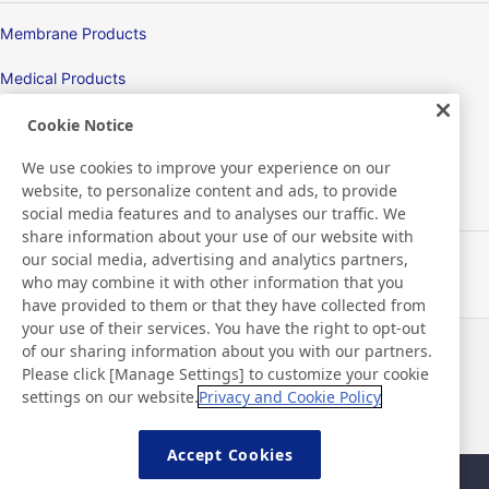
Membrane Products
Medical Products
Hygiene
Cookie Notice
We use cookies to improve your experience on our
website, to personalize content and ads, to provide
New Products/Technologies
social media features and to analyses our traffic. We
share information about your use of our website with
our social media, advertising and analytics partners,
Flex Sensing
who may combine it with other information that you
have provided to them or that they have collected from
Electric Debonding Tape
your use of their services. You have the right to opt-out
of our sharing information about you with our partners.
Neuigkeiten
Kontakt
Please click [Manage Settings] to customize your cookie
FAQ
settings on our website.
Privacy and Cookie Policy
Accept Cookies