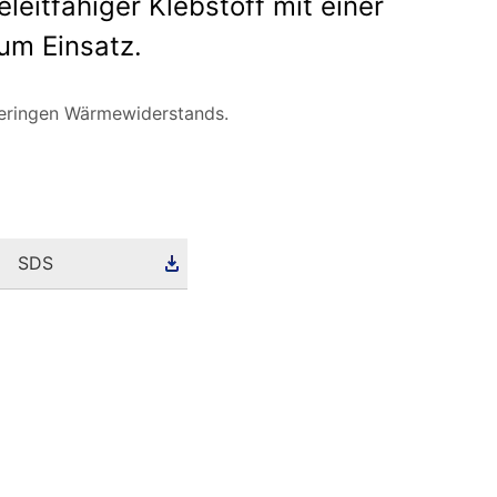
eitfähiger Klebstoff mit einer
um Einsatz.
geringen Wärmewiderstands.
SDS