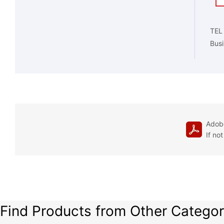
TEL
Busi
Adobe
If no
Find Products from Other Categor