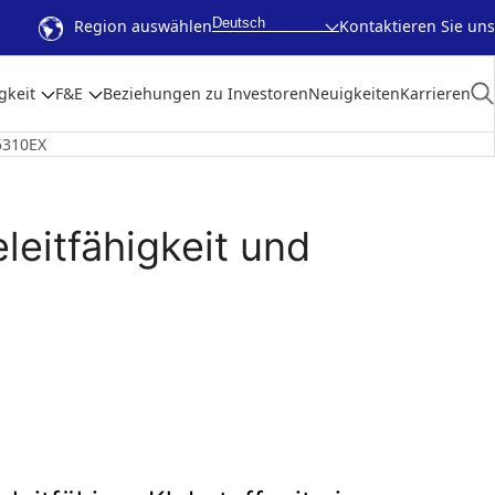
Deutsch
Region auswählen
Kontaktieren Sie uns
gkeit
F&E
Beziehungen zu Investoren
Neuigkeiten
Karrieren
5310EX
eitfähigkeit und