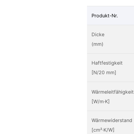
Produkt-Nr.
Dicke
(mm)
Haftfestigkeit
[N/20 mm]
Wärmeleitfähigkei
[W/m·K]
Wärmewiderstand
[cm²·K/W]