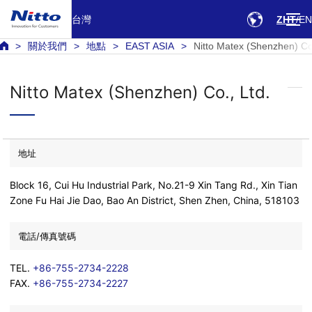
台灣
ZHT
EN
關於我們
地點
EAST ASIA
Nitto Matex (Shenzhen) Co.
Nitto Matex (Shenzhen) Co., Ltd.
地址
Block 16, Cui Hu Industrial Park, No.21-9 Xin Tang Rd., Xin Tian
Zone Fu Hai Jie Dao, Bao An District, Shen Zhen, China, 518103
電話/傳真號碼
TEL.
+86-755-2734-2228
FAX.
+86-755-2734-2227