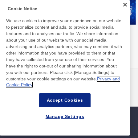
Cookie Notice
We use cookies to improve your experience on our website,
to personalize content and ads, to provide social media
Nitto Group Integrated Report
Nitto Library
features and to analyses our traffic. We share information
about your use of our website with our social media,
advertising and analytics partners, who may combine it with
other information that you have provided to them or that
they have collected from your use of their services. You
have the right to opt-out of our sharing information about
you with our partners. Please click [Manage Settings] to
customize your cookie settings on our website.
Privacy and
最新消息
聯絡方式
Cookie Policy
常見問答集
Accept Cookies
Manage Settings
網站地圖
網站政策
隱私權政策
資料安全基本方針
©Nitto Denko Corporation. 2026 All rights reserved.